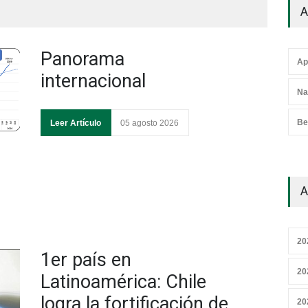
A
Panorama
Ap
internacional
Na
Be
Leer Artículo
05 agosto 2026
A
20
1er país en
20
Latinoamérica: Chile
logra la fortificación de
20