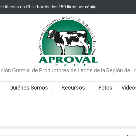
e lácteos en Chile bordea los 150 litros per cápita
Río Bueno es la
ción Gremial de Productores de Leche de la Región de L
Quiénes Somos
Recursos
Fotos
Video