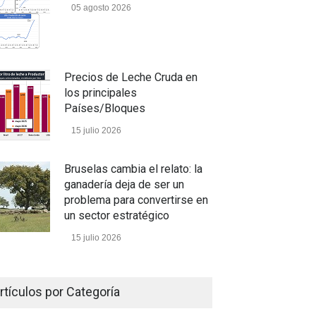
05 agosto 2026
Precios de Leche Cruda en
los principales
Países/Bloques
15 julio 2026
Bruselas cambia el relato: la
ganadería deja de ser un
problema para convertirse en
un sector estratégico
15 julio 2026
Un camino con sentido
rtículos por Categoría
05 julio 2026