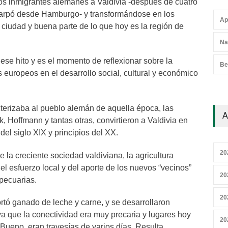
os inmigrantes alemanes a Valdivia -después de cuatro
arpó desde Hamburgo- y transformándose en los
Ap
a ciudad y buena parte de lo que hoy es la región de
Na
se hito y es el momento de reflexionar sobre la
Be
 europeos en el desarrollo social, cultural y económico
terizaba al pueblo alemán de aquella época, las
A
 Hoffmann y tantas otras, convirtieron a Valdivia en
 del siglo XIX y principios del XX.
20
 la creciente sociedad valdiviana, la agricultura
el esfuerzo local y del aporte de los nuevos “vecinos”
20
pecuarias.
20
tó ganado de leche y carne, y se desarrollaron
a que la conectividad era muy precaria y lugares hoy
20
Bueno, eran travesías de varios días. Resulta