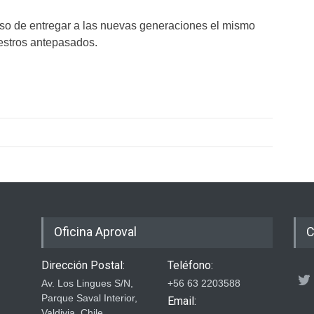
so de entregar a las nuevas generaciones el mismo
uestros antepasados.
Oficina Aproval
C
Dirección Postal:
Teléfono:
Av. Los Lingues S/N,
+56 63 2203588
Parque Saval Interior,
Email:
Valdivia, Chile