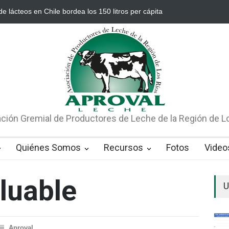
e lácteos en Chile bordea los 150 litros per cápita
Río Bueno es la
ción Gremial de Productores de Leche de la Región de L
Quiénes Somos
Recursos
Fotos
Video
luable
U
Aproval