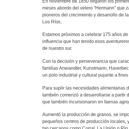
En noviembre de 1850 llegaron los primer
meses abordo del velero “Hermann” que z
pioneros del crecimiento y desarrollo de l
Los Ríos.
Estamos próximos a celebrar 175 años de e
influencia que han tenido esos aventureros
de nuestro sur.
Con la decisión y perseverancia que carac
familias Anwandter, Kunstmann, Haverbeck,
un polo industrial y cultural pujante a fines
Para suplir las necesidades alimentarias de
también comenzó a desarrollarse a partir d
que también incursionaron en faenas agro
Aumentó la producción de granos, se impor
pequeños centros de producción locales, y
tan cercanos como Corral, La Unión o Río 