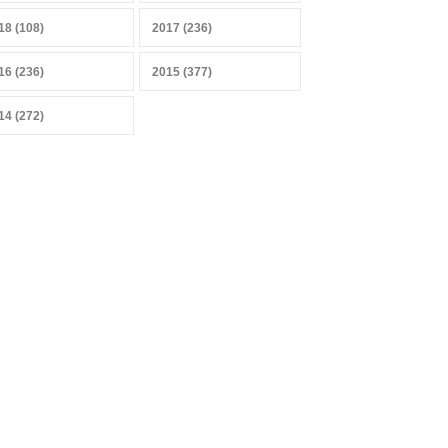
Sobrevivir a la IA, sensores y
datos
18 (108)
2017 (236)
27 abril 2026
16 (236)
2015 (377)
14 (272)
Mercado heterogéneo
13 abril 2026
Combustibles y producción
de alimentos
29 marzo 2026