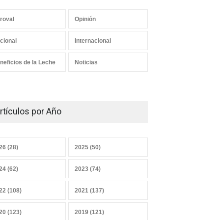
roval
Opinión
Los mensajes correctos
cional
Internacional
21 junio 2026
neficios de la Leche
Noticias
¿Y el Censo Agropecuario
cuándo?
rtículos por Año
07 junio 2026
26 (28)
2025 (50)
Convicciones gremiales
24 (62)
2023 (74)
25 mayo 2026
22 (108)
2021 (137)
20 (123)
2019 (121)