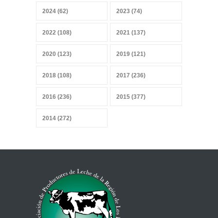
Convicciones gremiales
2024 (62)
2023 (74)
25 mayo 2026
2022 (108)
2021 (137)
2020 (123)
2019 (121)
Sobrevivir a la IA, sensores y
2018 (108)
2017 (236)
datos
27 abril 2026
2016 (236)
2015 (377)
2014 (272)
Mercado heterogéneo
13 abril 2026
Combustibles y producción
de alimentos