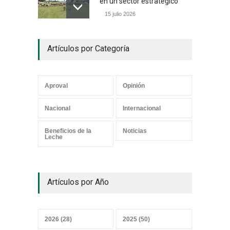
en un sector estratégico
15 julio 2026
Un camino con sentido
Artículos por Categoría
05 julio 2026
Aproval
Opinión
Los mensajes correctos
Nacional
Internacional
21 junio 2026
Beneficios de la
Noticias
Leche
¿Y el Censo Agropecuario
Artículos por Año
cuándo?
07 junio 2026
2026 (28)
2025 (50)