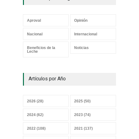
Aproval
Opinión
Los mensajes correctos
Nacional
Internacional
21 junio 2026
Beneficios de la
Noticias
Leche
¿Y el Censo Agropecuario
Artículos por Año
cuándo?
07 junio 2026
2026 (28)
2025 (50)
Convicciones gremiales
2024 (62)
2023 (74)
25 mayo 2026
2022 (108)
2021 (137)