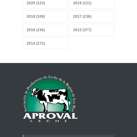
2020 (123)
2019 (121)
Sobrevivir a la IA, sensores y
2018 (108)
2017 (236)
datos
27 abril 2026
2016 (236)
2015 (377)
2014 (272)
Mercado heterogéneo
13 abril 2026
Combustibles y producción
de alimentos
29 marzo 2026