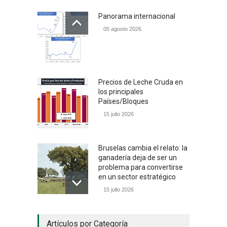
Panorama internacional
05 agosto 2026
Precios de Leche Cruda en
los principales
Países/Bloques
15 julio 2026
Bruselas cambia el relato: la
ganadería deja de ser un
problema para convertirse
en un sector estratégico
15 julio 2026
Un camino con sentido
Artículos por Categoría
05 julio 2026